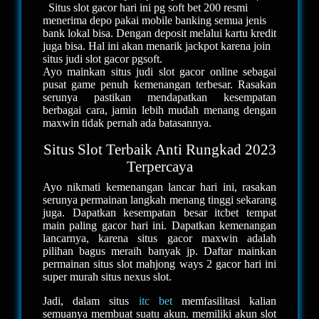
Situs slot gacor hari ini pg soft bet 200 resmi
menerima depo pakai mobile banking semua jenis
bank lokal bisa. Dengan deposit melalui kartu kredit
juga bisa. Hal ini akan menarik jackpot karena join
situs judi slot gacor pgsoft.
Ayo mainkan situs judi slot gacor online sebagai
pusat game penuh kemenangan terbesar. Rasakan
serunya pastikan mendapatkan kesempatan
berbagai cara, jamin lebih mudah menang dengan
maxwin tidak pernah ada batasannya.
Situs Slot Terbaik Anti Rungkad 2023
Terpercaya
Ayo nikmati kemenangan lancar hari ini, rasakan
serunya permainan langkah menang tinggi sekarang
juga. Dapatkan kesempatan besar itcbet tempat
main paling gacor hari ini. Dapatkan kemenangan
lancarnya, karena situs gacor maxwin adalah
pilihan bagus meraih banyak jp. Daftar mainkan
permainan situs slot mahjong ways 2 gacor hari ini
super murah situs nexus slot.
Jadi, dalam situs
itc bet
memfasilitasi kalian
semuanya membuat suatu akun. memiliki akun slot