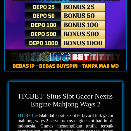
ITCBET: Situs Slot Gacor Nexus
Engine Mahjong Ways 2
ITCBET
adalah daftar situs slot terfavorit link gacor
mahjong ways 2 server nexus engine slot hari ini di
indonesia. Games menampilkan grafik terbaik